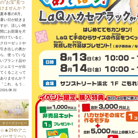
の“お宝”見つ
けませんか？
夏本番の8月。
暑い日が続きま
すが、涼しい時
間にお部屋を片
付けていると、
クローゼットや
引き出しの奥か
ら、使っていな
いブランド品や
ジュエリーが出
てくることって
ありませんか？
「これ、もう...
2026.08.02
タリーズコーヒー
☆★29thアニ
バーサリーハ