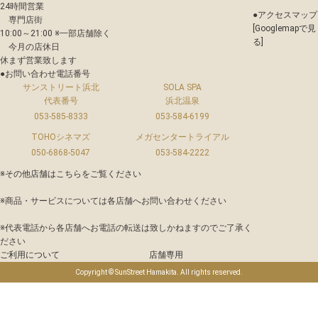
24時間営業
●
アクセスマップ
専門店街
[Googlemapで見
10:00～21:00 ※一部店舗除く
る]
今月の店休日
休まず営業致します
●
お問い合わせ電話番号
サンストリート浜北
SOLA SPA
代表番号
浜北温泉
053-585-8333
053-584-6199
TOHOシネマズ
メガセンタートライアル
050-6868-5047
053-584-2222
※その他店舗は
こちら
をご覧ください
※商品・サービスについては各店舗へお問い合わせください
※代表電話から各店舗へお電話の転送は致しかねますのでご了承く
ださい
ご利用について
店舗専用
Copyright © SunStreet Hamakita. All rights reserved.