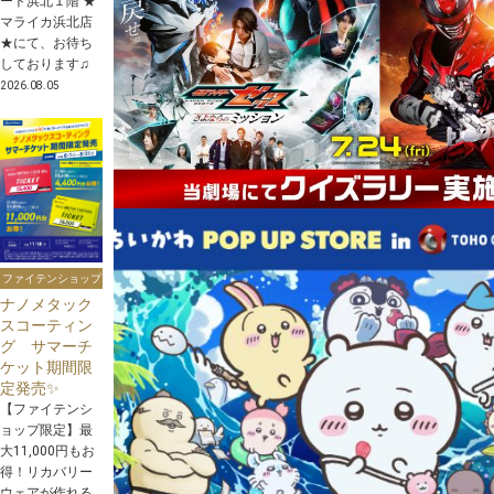
ート浜北１階 ★
マライカ浜北店
★にて、お待ち
しております♫
2026.08.05
ファイテンショップ
ナノメタック
スコーティン
グ サマーチ
ケット期間限
定発売✨
【ファイテンシ
ョップ限定】最
大11,000円もお
得！リカバリー
ウェアが作れる