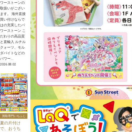
ワーストーンの
取扱いがござい
ます。 海外直接
買い付けならで
はの充実したパ
ワーストーン こ
だわりの高品質
と直輸入 ルチル
クォーツ、モル
ダバイトなどの
パワー...
2026.08.02
買取専門いちふじ
夏の片付け
で、おうち