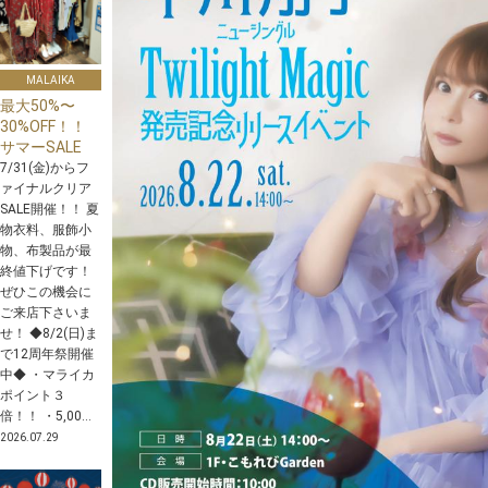
MALAIKA
最大50%〜
30%OFF！！
サマーSALE
7/31(金)からフ
ァイナルクリア
SALE開催！！ 夏
物衣料、服飾小
物、布製品が最
終値下げです！
ぜひこの機会に
ご来店下さいま
せ！ ◆8/2(日)ま
で12周年祭開催
中◆ ・マライカ
ポイント３
倍！！ ・5,00...
2026.07.29