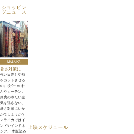
ショッピン
グニュース
MALAIKA
暑さ対策に
強い日差しや熱
をカットさせる
のに役立つのれ
んやカーテン。
冷房の冷たい空
気を逃さない、
暑さ対策にいか
がでしょうか？
マライカではイ
ンドやインドネ
上映スケジュール
シア、 木版染め