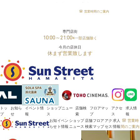
営業時間のご案内
「サンストリート浜北」は、様々な世代の方がお楽しみいただける浜松市浜名区の大型ショッピン
営業時間のご案内
メガセンタートライアル
24時間営業
専門店街
10:00～21:00
※一部店舗除く
今月の店休日
休まず営業致します
トッ
お知ら
イベント情
ショップニュー
店舗検
フロアマッ
アクセ
求人情
プ
せ
報
ス
索
プ
ス
報
お知
イベン
ショップ
店舗
フロア
アク
求人
営業時
らせ
ト情報
ニュース
検索
マップ
セス
情報
間のご案内