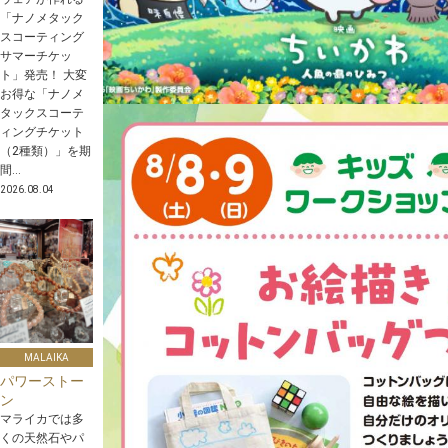
「ナノメタック
スコーティング
サマーチケッ
ト」発売！ 大変
お得な「ナノメ
タックスコーテ
ィングチケット
（2種類）」を期
間...
2026.08.04
MALAIKA
パワーストー
ン
マライカでは多
くの天然石やパ