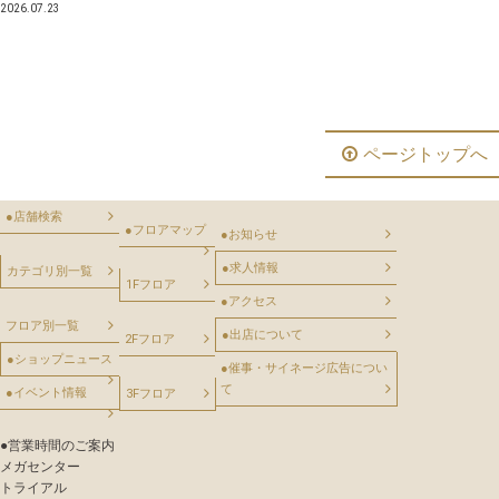
2026.07.23
ページトップへ
●
店舗検索
●
フロアマップ
●
お知らせ
●
求人情報
カテゴリ別一覧
1Fフロア
●
アクセス
フロア別一覧
●
出店について
2Fフロア
●
ショップニュース
●
催事・サイネージ広告につい
て
●
イベント情報
3Fフロア
●
営業時間のご案内
メガセンター
トライアル