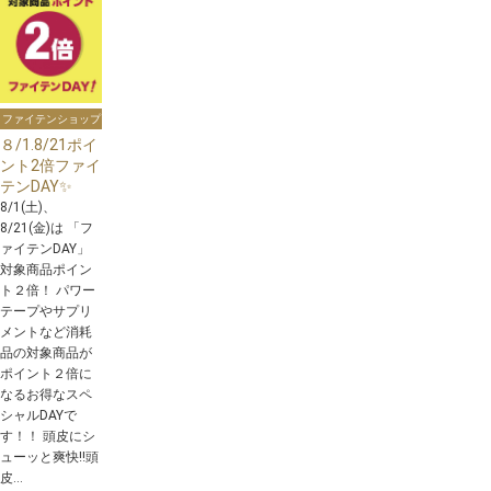
ファイテンショップ
８/1.8/21ポイ
ント2倍ファイ
テンDAY✨
8/1(土)、
8/21(金)は 「フ
ァイテンDAY」
対象商品ポイン
ト２倍！ パワー
テープやサプリ
メントなど消耗
品の対象商品が
ポイント２倍に
なるお得なスペ
シャルDAYで
す！！ 頭皮にシ
ューッと爽快‼️頭
皮...