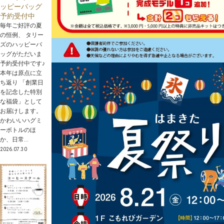
ッピーバッグ
予約受付中
毎年ご好評の夏
の恒例、 タリー
ズのハッピーバ
ッグがただいま
予約受付中です♪
本年は原点に立
ち返り 「創業日
を記念した特別
な福袋」として
お届けします。
かわいいハグミ
ーボトルのほ
か、日常...
2026.07.30