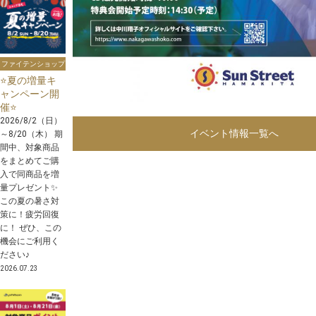
ファイテンショップ
⭐️夏の増量キ
ャンペーン開
催⭐️
2026/8/2（日）
イベント情報一覧へ
～8/20（木） 期
間中、対象商品
をまとめてご購
入で同商品を増
量プレゼント✨
この夏の暑さ対
策に！疲労回復
に！ ぜひ、この
機会にご利用く
ださい♪
2026.07.23