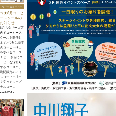
タリーズコーヒー
☆★8月コーヒ
ースクールの
お知らせ
8月もタリーズ店
内でコーヒース
クールを開催し
ます♪ 今月は基本
のコーヒー抽出
を学べるコース
１と、 さらにコ
ーヒーを深堀り
するコース２、
期間限定のアイ
スコーヒー抽出
を学べるシーズ
ナルコー...
2026.07.30