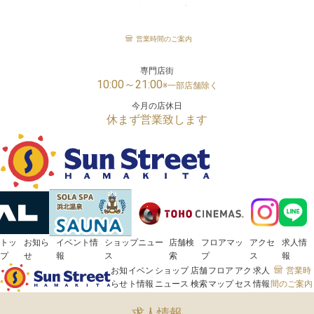
営業時間のご案内
「サンストリート浜北」は、様々な世代の方がお楽しみいただける浜松市浜名区の大型ショッピン
グセンターです。
メガセンタートライアル
営業時間のご案内
24時間営業
専門店街
10:00～21:00
※一部店舗除く
今月の店休日
休まず営業致します
トッ
お知ら
イベント情
ショップニュー
店舗検
フロアマッ
アクセ
求人情
プ
せ
報
ス
索
プ
ス
報
お知
イベン
ショップ
店舗
フロア
アク
求人
営業時
らせ
ト情報
ニュース
検索
マップ
セス
情報
間のご案内
求人情報