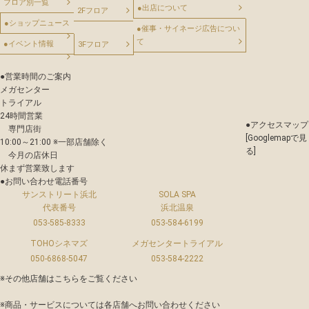
フロア別一覧
●
出店について
2Fフロア
●
ショップニュース
●
催事・サイネージ広告につい
て
●
イベント情報
3Fフロア
●
営業時間のご案内
メガセンター
トライアル
24時間営業
●
アクセスマップ
専門店街
[Googlemapで見
10:00～21:00 ※一部店舗除く
る]
今月の店休日
休まず営業致します
●
お問い合わせ電話番号
サンストリート浜北
SOLA SPA
代表番号
浜北温泉
053-585-8333
053-584-6199
TOHOシネマズ
メガセンタートライアル
050-6868-5047
053-584-2222
※その他店舗は
こちら
をご覧ください
※商品・サービスについては各店舗へお問い合わせください