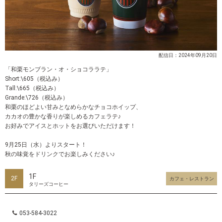
配信日：2024年09月20日
「和栗モンブラン・オ・ショコララテ」
Short:\605（税込み）
Tall:\665（税込み）
Grande:\726（税込み）
和栗のほどよい甘みとなめらかなチョコホイップ、
カカオの豊かな香りが楽しめるカフェラテ♪
お好みでアイスとホットをお選びいただけます！
9月25日（水）よりスタート！
秋の味覚をドリンクでお楽しみください♪
1F
2F
カフェ・レストラン
タリーズコーヒー
053-584-3022