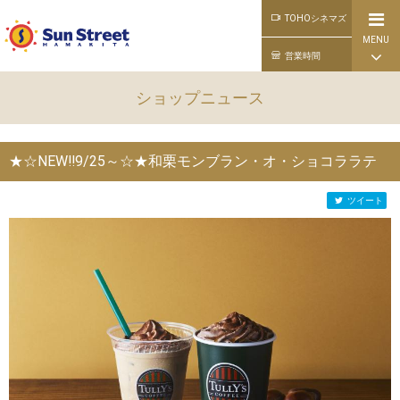
TOHOシネマズ
MENU
公式ライン
営業時間
ショップニュース
★☆NEW‼9/25～☆★和栗モンブラン・オ・ショコララテ
ツイート