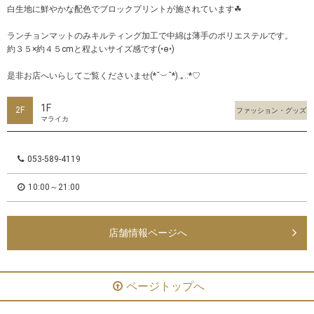
白生地に鮮やかな配色でブロックプリントが施されています☘
ランチョンマットのみキルティング加工で中綿は薄手のポリエステルです。
約３５×約４５cmと程よいサイズ感です(•ө•)
是非お店へいらしてご覧くださいませ(*˘︶˘*).｡.:*♡
1F
2F
ファッション・グッズ
マライカ
053-589-4119
10:00～21:00
店舗情報ページへ
ページトップへ