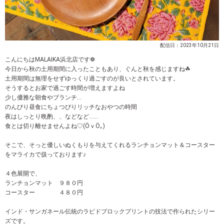
配信日：2023年10月21日
こんにちはMALAIKA浜北店です❁
今日から秋の土用期間に入ったこともあり、ぐんと秋を感じますね☘
土用期間は無理をせずゆっくり過ごすのが良いとされています。
そうするとお家で過ごす時間が増えますよね
少し優雅な朝食やブランチ…
のんびり昼食にちょつぴりリッチなおやつの時間
夜はしっとり晩酌、、などなど……
食とは切り離せませんよね♡(ӦｖӦ｡)
そこで、そっと優しいぬくもりを与えてくれるランチョンマット＆コースター
をマライカで扱っております♪
４色展開で、
ランチョンマット ９８０円
コースター ４８０円
インド・サンガネール伝統のラピドブロックプリントの技法で作られたシリー
ズです。