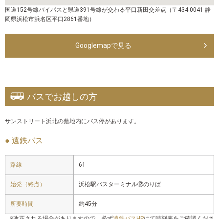
国道152号線バイパスと県道391号線が交わる平口新田交差点（〒434-0041 静
岡県浜松市浜名区平口2861番地）
Googlemapで見る
バスでお越しの方
サンストリート浜北の敷地内にバス停があります。
● 遠鉄バス
路線
61
始発（終点）
浜松駅バスターミナル⑫のりば
所要時間
約45分
※改正される場合がありますので、必ず
遠鉄バスHP
にて時刻表をご確認くださ