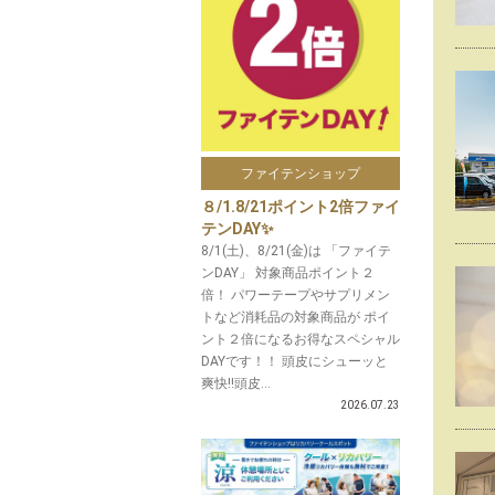
ファイテンショップ
８/1.8/21ポイント2倍ファイ
テンDAY✨
8/1(土)、8/21(金)は 「ファイテ
ンDAY」 対象商品ポイント２
倍！ パワーテープやサプリメン
トなど消耗品の対象商品が ポイ
ント２倍になるお得なスペシャル
DAYです！！ 頭皮にシューッと
爽快‼️頭皮...
2026.07.23