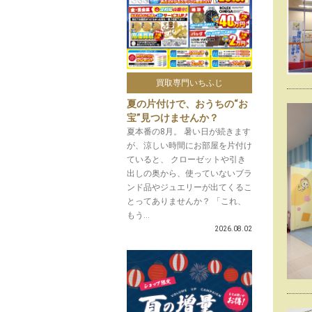
買取専門いちふじ
夏の片付けで、おうちの“お
宝”見つけませんか？
夏本番の8月。 暑い日が続きます
が、涼しい時間にお部屋を片付け
ていると、 クローゼットや引き
出しの奥から、使っていないブラ
ンド品やジュエリーが出てくるこ
とってありませんか？ 「これ、
もう...
2026.08.02