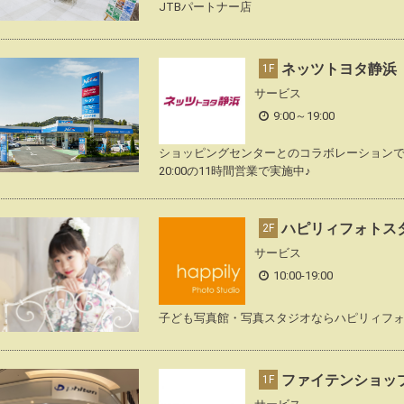
JTBパートナー店
ネッツトヨタ静浜
1F
サービス
9:00～19:00
ショッピングセンターとのコラボレーションで様々
20:00の11時間営業で実施中♪
ハピリィフォトス
2F
サービス
10:00-19:00
子ども写真館・写真スタジオならハピリィフ
ファイテンショッ
1F