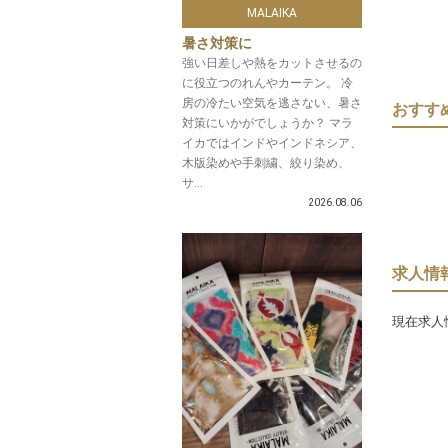
MALAIKA
暑さ対策に
強い日差しや熱をカットさせるの
に役立つのれんやカーテン。 冷
房の冷たい空気を逃さない、暑さ
おすす
対策にいかがでしょうか？ マラ
イカではインドやインドネシア、
木版染めや手刺繍、絞り染め、
サ...
2026.08.06
求人情
現在求人