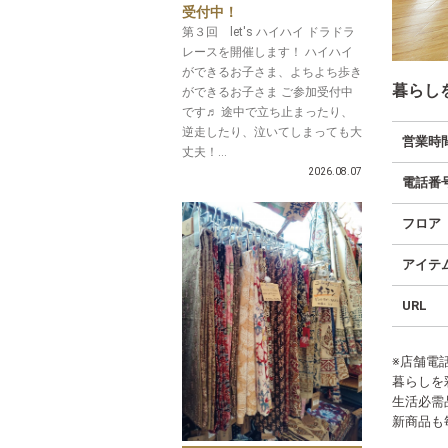
受付中！
第３回 let's ハイハイ ドラドラ
レースを開催します！ ハイハイ
ができるお子さま、よちよち歩き
暮らし
ができるお子さま ご参加受付中
です♬ 途中で立ち止まったり、
逆走したり、泣いてしまっても大
営業時
丈夫！...
2026.08.07
電話番
フロア
アイテ
URL
※店舗電話
暮らしを
生活必需
新商品も