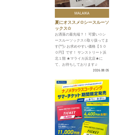
MALAIKA
夏にオススメ✩シースルーソ
ックス✩
お洒落の最先端？！ 可愛い✩シ
ースルーソックス✩取り扱ってま
す(^^)♪ お求めやすい価格【５０
０円】です！ サンストリート浜
北１階 ★マライカ浜北店★に
て、お待ちしております♫
2026.08.05