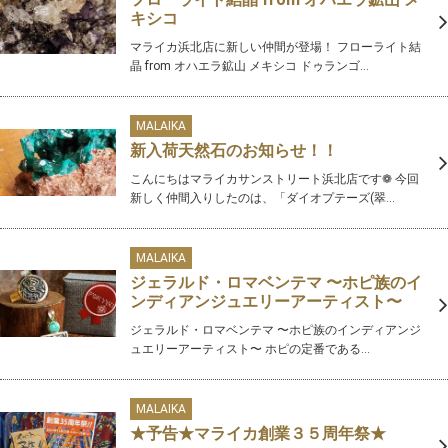
キシコ
マライカ浜北店に新しい仲間が登場！ フローライト結
晶 from オハエラ鉱山 メキシコ ドゥランゴ...
MALAIKA
新入荷天然石のお知らせ！！
こんにちはマライカサンストリート浜北店です❁ 今回
新しく仲間入りしたのは、「ダイオプテーズ(翠...
MALAIKA
ジェラルド・ロマベンテマ 〜ホピ族のイ
ンディアンジュエリーアーティスト〜
ジェラルド・ロマベンテマ 〜ホピ族のインディアンジ
ュエリーアーティスト〜 ホピの定番である...
MALAIKA
★予告★マライカ創業３５周年祭★