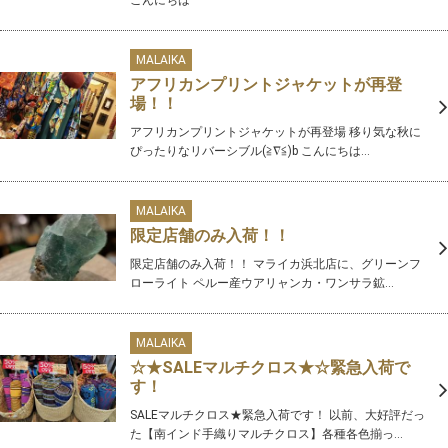
MALAIKA
アフリカンプリントジャケットが再登
場！！
アフリカンプリントジャケットが再登場 移り気な秋に
ぴったりなリバーシブル(≧∇≦)b こんにちは...
MALAIKA
限定店舗のみ入荷！！
限定店舗のみ入荷！！ マライカ浜北店に、グリーンフ
ローライト ペルー産ウアリャンカ・ワンサラ鉱...
MALAIKA
☆★SALEマルチクロス★☆緊急入荷で
す！
SALEマルチクロス★緊急入荷です！ 以前、大好評だっ
た【南インド手織りマルチクロス】各種各色揃っ...