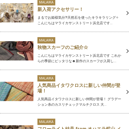
MALAIKA
新入荷アクセサリー！
まるでお姫様気分?!天然石を使ったキラキラリング✧
こんにちはマライカサンストリート浜北店です...
MALAIKA
秋物スカーフのご紹介☆
こんにちはマライカサンストリート浜北店です これか
らの季節にピッタリな☻新作のスカーフが入荷し...
MALAIKA
人気商品イタワクロスに新しい仲間が登
場！
人気商品イタワクロスに新しい仲間が登場！ グラデー
ション糸のカスリチェックマルチクロス 大...
MALAIKA
フローライト結晶 from オハエラ鉱山 メ