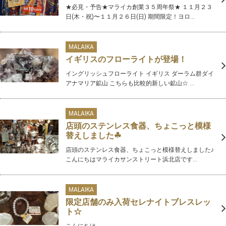
★必見・予告★マライカ創業３５周年祭★ １１月２３
日(木・祝)〜１１月２６日(日) 期間限定！ヨロ...
MALAIKA
イギリスのフローライトが登場！
イングリッシュフローライト イギリス ダーラム群ダイ
アナマリア鉱山 こちらも比較的新しい鉱山☆ ...
MALAIKA
店頭のステンレス食器、ちょこっと模様
替えしました☘
店頭のステンレス食器、ちょこっと模様替えしました♪
こんにちはマライカサンストリート浜北店です...
MALAIKA
限定店舗のみ入荷セレナイトブレスレッ
ト☆
こんにちは