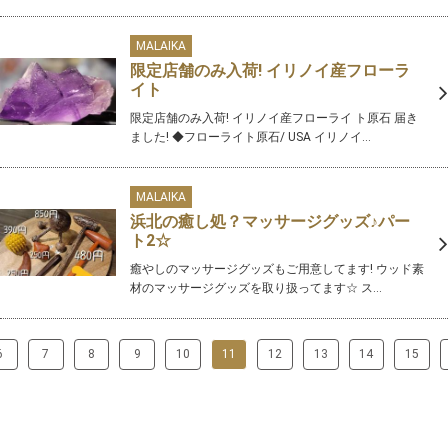
MALAIKA
限定店舗のみ入荷! イリノイ産フローラ
イト
限定店舗のみ入荷! イリノイ産フローライ ト原石 届き
ました! ◆フローライト原石/ USA イリノイ...
MALAIKA
浜北の癒し処？マッサージグッズ♪パー
ト2☆
癒やしのマッサージグッズもご用意してます! ウッド素
材のマッサージグッズを取り扱ってます☆ ス...
6
7
8
9
10
11
12
13
14
15