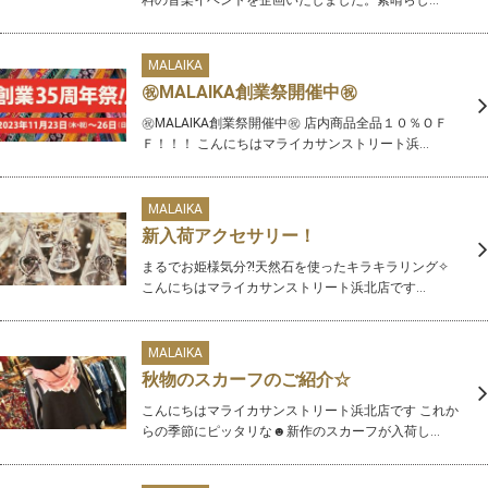
MALAIKA
㊗MALAIKA創業祭開催中㊗
㊗MALAIKA創業祭開催中㊗ 店内商品全品１０％ＯＦ
Ｆ！！！ こんにちはマライカサンストリート浜...
MALAIKA
新入荷アクセサリー！
まるでお姫様気分?!天然石を使ったキラキラリング✧
こんにちはマライカサンストリート浜北店です...
MALAIKA
秋物のスカーフのご紹介☆
こんにちはマライカサンストリート浜北店です これか
らの季節にピッタリな☻新作のスカーフが入荷し...