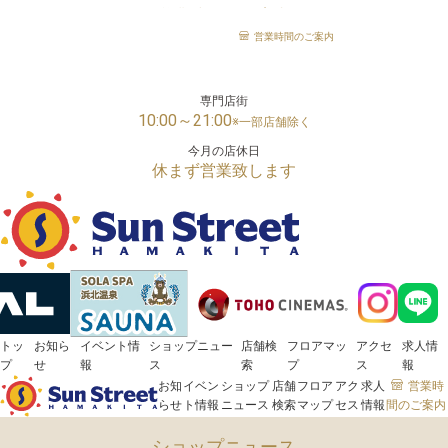
営業時間のご案内
「サンストリート浜北」は、様々な世代の方がお楽しみいただける浜松市浜名区の大型ショッピン
営業時間のご案内
メガセンタートライアル
24時間営業
専門店街
10:00～21:00
※一部店舗除く
今月の店休日
休まず営業致します
トッ
お知ら
イベント情
ショップニュー
店舗検
フロアマッ
アクセ
求人情
プ
せ
報
ス
索
プ
ス
報
お知
イベン
ショップ
店舗
フロア
アク
求人
営業時
らせ
ト情報
ニュース
検索
マップ
セス
情報
間のご案内
ショップニュース