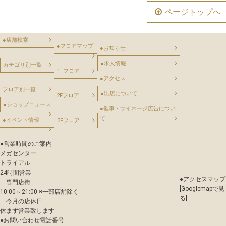
ページトップへ
●
店舗検索
●
フロアマップ
●
お知らせ
●
求人情報
カテゴリ別一覧
1Fフロア
●
アクセス
フロア別一覧
●
出店について
2Fフロア
●
ショップニュース
●
催事・サイネージ広告につい
て
●
イベント情報
3Fフロア
●
営業時間のご案内
メガセンター
トライアル
24時間営業
●
アクセスマップ
専門店街
[Googlemapで見
10:00～21:00 ※一部店舗除く
る]
今月の店休日
休まず営業致します
●
お問い合わせ電話番号