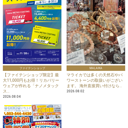
ファイテンショップ
MALAIKA
【ファイテンショップ限定】最
マライカでは多くの天然石やパ
大11,000円もお得！リカバリー
ワーストーンの取扱いがござい
ウェアが作れる「ナノメタック
ます。 海外直接買い付けなら...
ス...
2026.08.02
2026.08.04