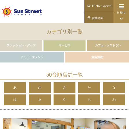
TOHOシネマズ
MENU
公式ライン
営業時間
カテゴリ別一覧
ファッション・グッズ
サービス
カフェ・レストラン
アミューズメント
温浴施設
50音順店舗一覧
あ
か
さ
た
な
は
ま
や
ら
わ