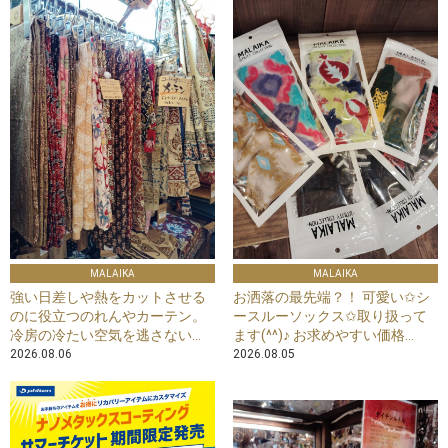
MALAIKA
MALAIKA
強い日差しや熱をカットさせる
お洒落の最先端？！ 可愛い✩シ
のに役立つのれんやカーテン。
ースルーソックス✩取り扱って
冷房の冷たい空気を逃さない...
ます(^^)♪ お求めやすい価格...
2026.08.06
2026.08.05