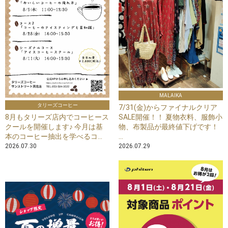
MALAIKA
タリーズコーヒー
7/31(金)からファイナルクリア
8月もタリーズ店内でコーヒース
SALE開催！！ 夏物衣料、服飾小
クールを開催します♪ 今月は基
物、布製品が最終値下げです！
本のコーヒー抽出を学べるコ...
...
2026.07.30
2026.07.29