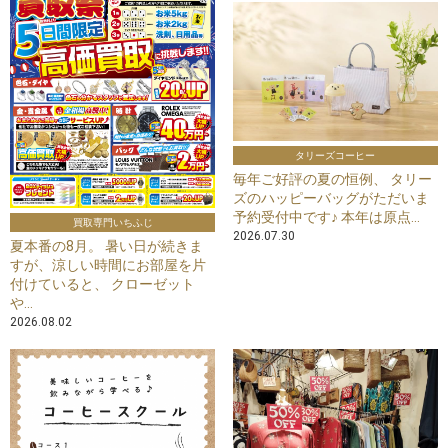
タリーズコーヒー
毎年ご好評の夏の恒例、 タリー
ズのハッピーバッグがただいま
予約受付中です♪ 本年は原点...
買取専門いちふじ
2026.07.30
夏本番の8月。 暑い日が続きま
すが、涼しい時間にお部屋を片
付けていると、 クローゼット
や...
2026.08.02