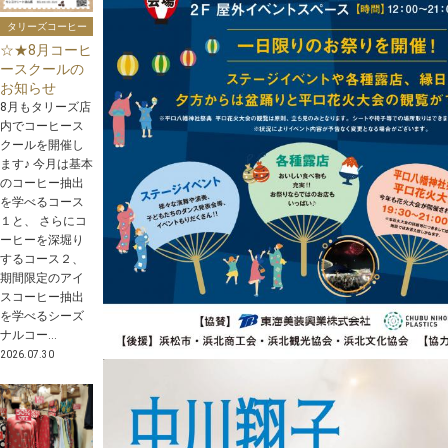
タリーズコーヒー
☆★8月コーヒ
ースクールの
お知らせ
8月もタリーズ店
内でコーヒース
クールを開催し
ます♪ 今月は基本
のコーヒー抽出
を学べるコース
１と、 さらにコ
ーヒーを深堀り
するコース２、
期間限定のアイ
スコーヒー抽出
を学べるシーズ
ナルコー...
2026.07.30