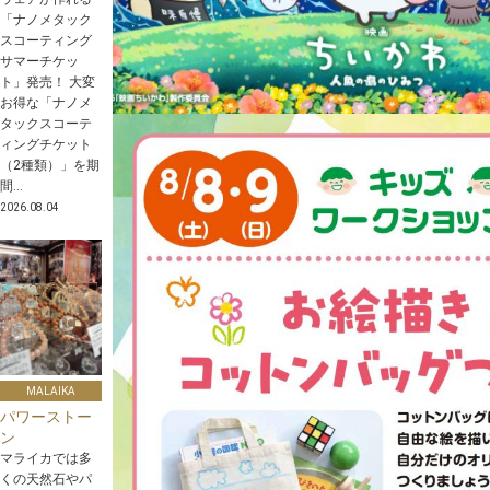
「ナノメタック
スコーティング
サマーチケッ
ト」発売！ 大変
お得な「ナノメ
タックスコーテ
ィングチケット
（2種類）」を期
間...
2026.08.04
MALAIKA
パワーストー
ン
マライカでは多
くの天然石やパ