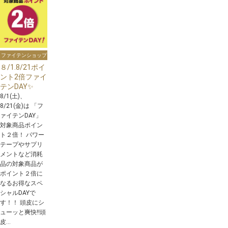
ファイテンショップ
８/1.8/21ポイ
ント2倍ファイ
テンDAY✨
8/1(土)、
8/21(金)は 「フ
ァイテンDAY」
対象商品ポイン
ト２倍！ パワー
テープやサプリ
メントなど消耗
品の対象商品が
ポイント２倍に
なるお得なスペ
シャルDAYで
す！！ 頭皮にシ
ューッと爽快‼️頭
皮...