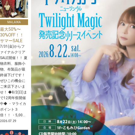
MALAIKA
最大50%〜
30%OFF！！
サマーSALE
7/31(金)からフ
ァイナルクリア
SALE開催！！ 夏
物衣料、服飾小
物、布製品が最
終値下げです！
ぜひこの機会に
ご来店下さいま
せ！ ◆8/2(日)ま
で12周年祭開催
中◆ ・マライカ
ポイント３
倍！！ ・5,00...
2026.07.29