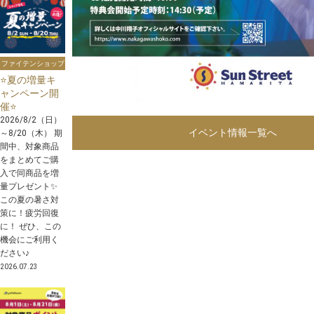
ファイテンショップ
⭐️夏の増量キ
ャンペーン開
催⭐️
2026/8/2（日）
イベント情報一覧へ
～8/20（木） 期
間中、対象商品
をまとめてご購
入で同商品を増
量プレゼント✨
この夏の暑さ対
策に！疲労回復
に！ ぜひ、この
機会にご利用く
ださい♪
2026.07.23