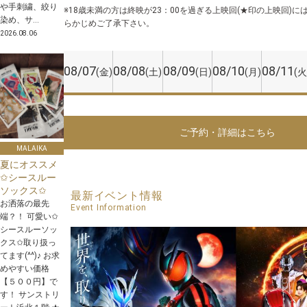
や手刺繍、絞り
※18歳未満の方は終映が23：00を過ぎる上映回(★印の上映回)
染め、サ...
らかじめご了承下さい。
2026.08.06
08/07
08/08
08/09
08/10
08/11
(金)
(土)
(日)
(月)
(火
ご予約・詳細はこちら
MALAIKA
夏にオススメ
✩シースルー
ソックス✩
最新イベント情報
お洒落の最先
Event Information
端？！ 可愛い✩
シースルーソッ
クス✩取り扱っ
てます(^^)♪ お求
めやすい価格
【５００円】で
す！ サンストリ