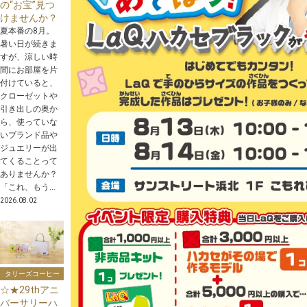
の“お宝”見つ
けませんか？
夏本番の8月。
暑い日が続きま
すが、涼しい時
間にお部屋を片
付けていると、
クローゼットや
引き出しの奥か
ら、使っていな
いブランド品や
ジュエリーが出
てくることって
ありませんか？
「これ、もう...
2026.08.02
タリーズコーヒー
☆★29thアニ
バーサリーハ