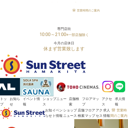
営業時間のご案内
「サンストリート浜北」は、様々な世代の方がお楽しみいただける浜松市浜名区の大型ショッピン
営業時間のご案内
メガセンタートライアル
24時間営業
専門店街
10:00～21:00
※一部店舗除く
今月の店休日
休まず営業致します
トッ
お知ら
イベント情
ショップニュー
店舗検
フロアマッ
アクセ
求人情
プ
せ
報
ス
索
プ
ス
報
お知
イベン
ショップ
店舗
フロア
アク
求人
営業時
らせ
ト情報
ニュース
検索
マップ
セス
情報
間のご案内