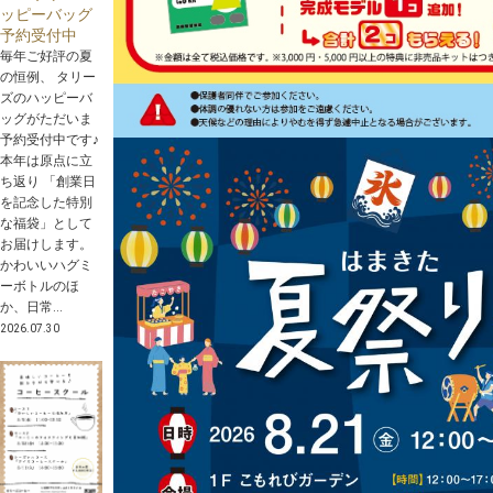
ッピーバッグ
予約受付中
毎年ご好評の夏
の恒例、 タリー
ズのハッピーバ
ッグがただいま
予約受付中です♪
本年は原点に立
ち返り 「創業日
を記念した特別
な福袋」として
お届けします。
かわいいハグミ
ーボトルのほ
か、日常...
2026.07.30