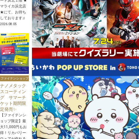
ート浜北１階 ★
マライカ浜北店
★にて、お待ち
しております♫
2026.08.05
ファイテンショップ
ナノメタック
スコーティン
グ サマーチ
ケット期間限
定発売✨
【ファイテンシ
ョップ限定】最
大11,000円もお
得！リカバリー
ウェアが作れる