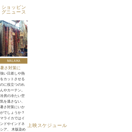
ショッピン
グニュース
MALAIKA
暑さ対策に
強い日差しや熱
をカットさせる
のに役立つのれ
んやカーテン。
冷房の冷たい空
気を逃さない、
暑さ対策にいか
がでしょうか？
マライカではイ
ンドやインドネ
上映スケジュール
シア、 木版染め