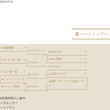
2026.07.23
ページトップへ
●
店舗検索
●
フロアマップ
●
お知らせ
●
求人情報
カテゴリ別一覧
1Fフロア
●
アクセス
フロア別一覧
●
出店について
2Fフロア
●
ショップニュース
●
催事・サイネージ広告につい
て
●
イベント情報
3Fフロア
●
営業時間のご案内
メガセンター
トライアル