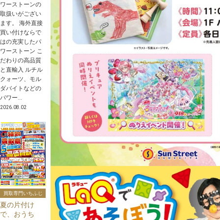
ワーストーンの
取扱いがござい
ます。 海外直接
買い付けならで
はの充実したパ
ワーストーン こ
だわりの高品質
と直輸入 ルチル
クォーツ、モル
ダバイトなどの
パワー...
2026.08.02
買取専門いちふじ
夏の片付け
で、おうち