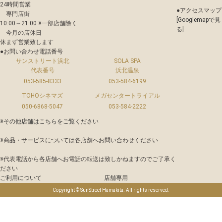
24時間営業
●
アクセスマップ
専門店街
[Googlemapで見
10:00～21:00 ※一部店舗除く
る]
今月の店休日
休まず営業致します
●
お問い合わせ電話番号
サンストリート浜北
SOLA SPA
代表番号
浜北温泉
053-585-8333
053-584-6199
TOHOシネマズ
メガセンタートライアル
050-6868-5047
053-584-2222
※その他店舗は
こちら
をご覧ください
※商品・サービスについては各店舗へお問い合わせください
※代表電話から各店舗へお電話の転送は致しかねますのでご了承く
ださい
ご利用について
店舗専用
Copyright © SunStreet Hamakita. All rights reserved.