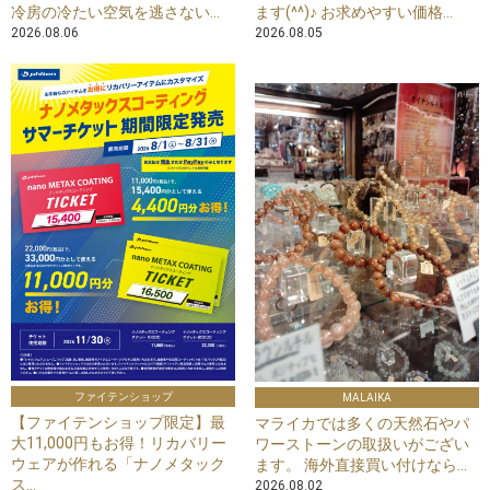
冷房の冷たい空気を逃さない...
ます(^^)♪ お求めやすい価格...
2026.08.06
2026.08.05
ファイテンショップ
MALAIKA
【ファイテンショップ限定】最
マライカでは多くの天然石やパ
大11,000円もお得！リカバリー
ワーストーンの取扱いがござい
ウェアが作れる「ナノメタック
ます。 海外直接買い付けなら...
ス...
2026.08.02