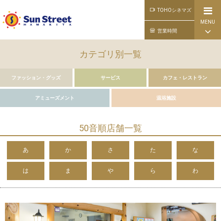
TOHOシネマズ
MENU
公式ライン
営業時間
カテゴリ別一覧
ファッション・グッズ
サービス
カフェ・レストラン
アミューズメント
温浴施設
50音順店舗一覧
あ
か
さ
た
な
は
ま
や
ら
わ