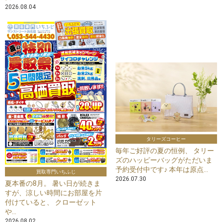
2026.08.04
タリーズコーヒー
毎年ご好評の夏の恒例、 タリー
ズのハッピーバッグがただいま
予約受付中です♪ 本年は原点...
買取専門いちふじ
2026.07.30
夏本番の8月。 暑い日が続きま
すが、涼しい時間にお部屋を片
付けていると、 クローゼット
や...
2026.08.02