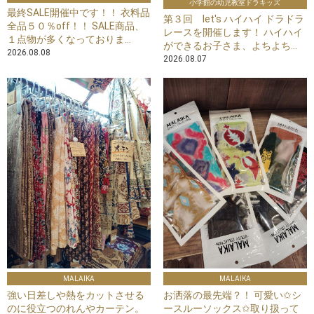
小学館の幼児教室ドラキッズ
最終SALE開催中です！！ 衣料品
第３回 let's ハイハイ ドラドラ
全品５０％off！！ SALE商品、
レースを開催します！ ハイハイ
１点物が多くなっておりま...
ができるお子さま、よちよち...
2026.08.08
2026.08.07
MALAIKA
MALAIKA
強い日差しや熱をカットさせる
お洒落の最先端？！ 可愛い✩シ
のに役立つのれんやカーテン。
ースルーソックス✩取り扱って