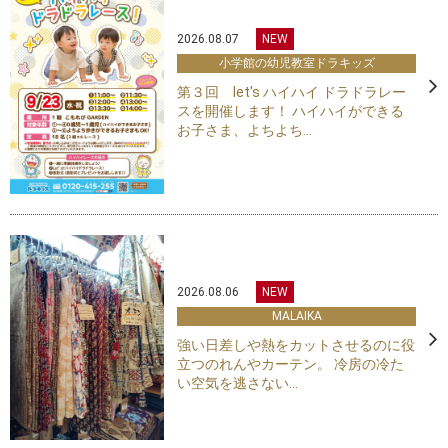
2026.08.07
NEW
小学館の幼児教室ドラキッズ
第３回 let's ハイハイ ドラドラレー
スを開催します！ ハイハイができる
お子さま、よちよち...
2026.08.06
NEW
MALAIKA
強い日差しや熱をカットさせるのに役
立つのれんやカーテン。 冷房の冷た
い空気を逃さない...