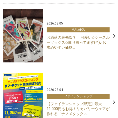
2026.08.05
MALAIKA
お洒落の最先端？！ 可愛い✩シースル
ーソックス✩取り扱ってます(^^)♪ お
求めやすい価格...
2026.08.04
ファイテンショップ
【ファイテンショップ限定】最大
11,000円もお得！リカバリーウェアが
作れる「ナノメタックス...