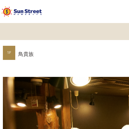
公式ライン
1F
鳥貴族