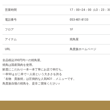
営業時間
17：00~24：00（LO：23：3
電話番号
053-401-8133
フロア
1F
アイテム
焼鳥屋
URL
鳥貴族ホームページ
全品税込390円均一の焼鳥屋。
焼鳥は国産鶏肉を使用。
鮮度にこだわり一本一本丁寧にお店で串打ち。
一串90ｇが二串で一人前という大きさを誇る
「名物 貴族焼」は圧倒的な人気NO1．メニューです。
鳥貴族自慢の焼鳥を、是非ご賞味ください♪